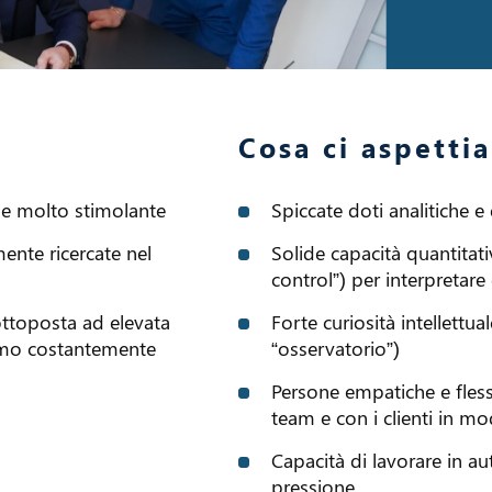
Cosa ci aspetti
a e molto stimolante
Spiccate doti analitiche 
ente ricercate nel
Solide capacità quantitat
control”) per interpretare 
ottoposta ad elevata
Forte curiosità intellettu
iamo costantemente
“osservatorio”)
Persone empatiche e flessi
team e con i clienti in m
Capacità di lavorare in a
pressione