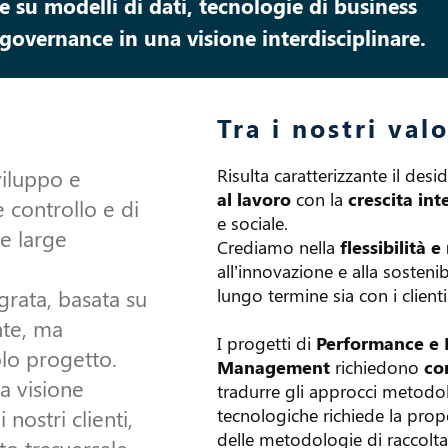
u modelli di dati, tecnologie di business
e governance in una visione interdisciplinare.
Tra i nostri valo
viluppo e
Risulta caratterizzante il des
al lavoro
con la
crescita int
e controllo e di
e sociale.
e large
Crediamo nella
flessibilità 
all’innovazione e alla sostenib
egrata, basata su
lungo termine sia con i clienti
nte, ma
I progetti di
Performance e 
olo progetto.
Management
richiedono
co
a visione
tradurre gli approcci metodolo
nostri clienti,
tecnologiche richiede la pro
delle metodologie di raccolta
to trasversale